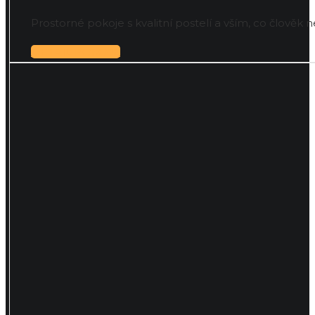
Prostorné pokoje s kvalitní postelí a vším, co člověk 
DETAIL POKOJE