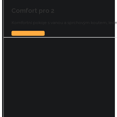
Comfort pro 2
Komfortní pokoje s vanou a sprchovým koutem, ledn
DETAIL POKOJE