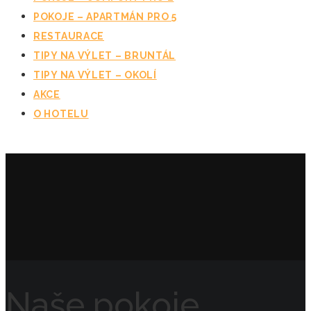
POKOJE – APARTMÁN PRO 5
RESTAURACE
TIPY NA VÝLET – BRUNTÁL
TIPY NA VÝLET – OKOLÍ
AKCE
O HOTELU
Naše pokoje