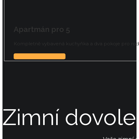
Apartmán pro 5
Kompletně vybavená kuchyňka a dva pokoje pro rodi
DETAIL APARTMÁNU
Zimní dovole